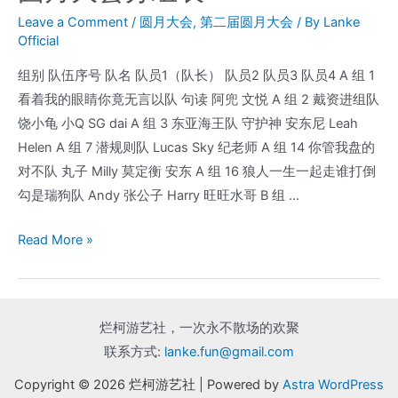
Leave a Comment
/
圆月大会
,
第二届圆月大会
/ By
Lanke
Official
组别 队伍序号 队名 队员1（队长） 队员2 队员3 队员4 A 组 1
看着我的眼睛你竟无言以队 句读 阿兜 文悦 A 组 2 戴资进组队
饶小龟 小Q SG dai A 组 3 东亚海王队 守护神 安东尼 Leah
Helen A 组 7 潜规则队 Lucas Sky 纪老师 A 组 14 你管我盘的
对不队 丸子 Milly 莫定衡 安东 A 组 16 狼人一生一起走谁打倒
勾是瑞狗队 Andy 张公子 Harry 旺旺水哥 B 组 …
Read More »
烂柯游艺社，一次永不散场的欢聚
联系方式:
lanke.fun@gmail.com
Copyright © 2026 烂柯游艺社 | Powered by
Astra WordPress